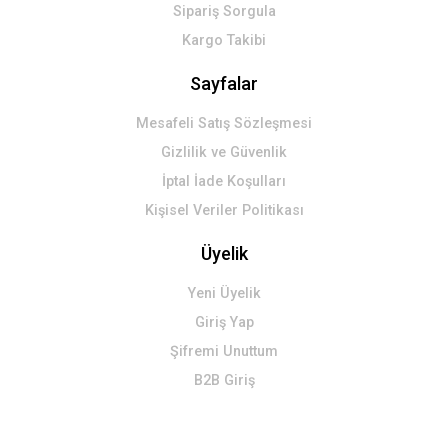
Sipariş Sorgula
Kargo Takibi
Sayfalar
Mesafeli Satış Sözleşmesi
Gizlilik ve Güvenlik
İptal İade Koşulları
Kişisel Veriler Politikası
Üyelik
Yeni Üyelik
Giriş Yap
Şifremi Unuttum
B2B Giriş