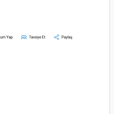
rum Yap
Tavsiye Et
Paylaş