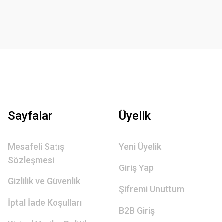
Sayfalar
Üyelik
Mesafeli Satış
Yeni Üyelik
Sözleşmesi
Giriş Yap
Gizlilik ve Güvenlik
Şifremi Unuttum
İptal İade Koşulları
B2B Giriş