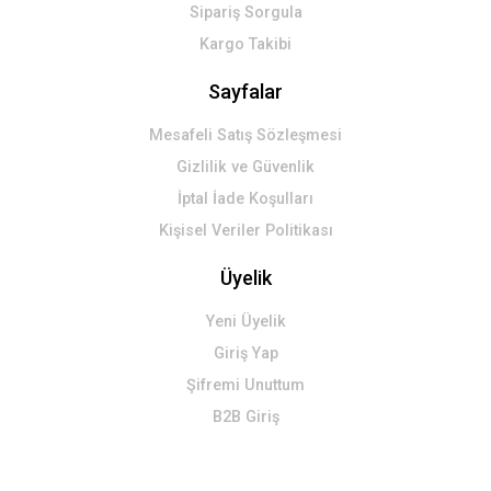
Sipariş Sorgula
Kargo Takibi
Sayfalar
Mesafeli Satış Sözleşmesi
Gizlilik ve Güvenlik
İptal İade Koşulları
Kişisel Veriler Politikası
Üyelik
Yeni Üyelik
Giriş Yap
Şifremi Unuttum
B2B Giriş