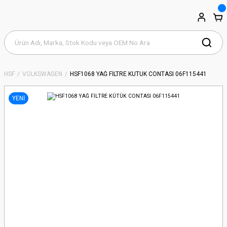
HSF
VOLKSWAGEN
HSF1068 YAĞ FİLTRE KÜTÜK CONTASI 06F115441
YENİ