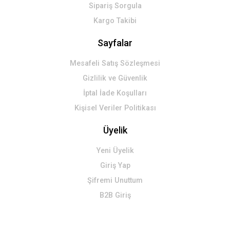
Sipariş Sorgula
Kargo Takibi
Sayfalar
Mesafeli Satış Sözleşmesi
Gizlilik ve Güvenlik
İptal İade Koşulları
Kişisel Veriler Politikası
Üyelik
Yeni Üyelik
Giriş Yap
Şifremi Unuttum
B2B Giriş