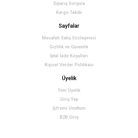
Sipariş Sorgula
Kargo Takibi
Sayfalar
Mesafeli Satış Sözleşmesi
Gizlilik ve Güvenlik
İptal İade Koşulları
Kişisel Veriler Politikası
Üyelik
Yeni Üyelik
Giriş Yap
Şifremi Unuttum
B2B Giriş