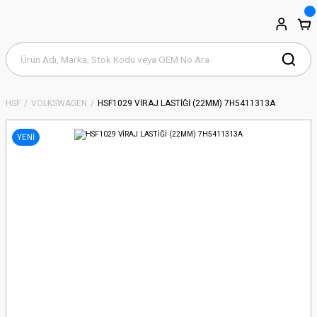
HSF
VOLKSWAGEN
HSF1029 VİRAJ LASTİĞİ (22MM) 7H5411313A
YENİ