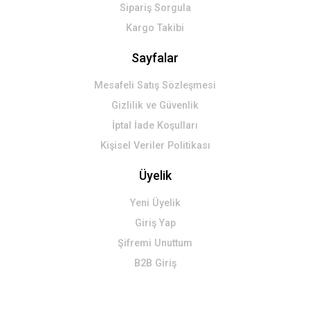
Sipariş Sorgula
Kargo Takibi
Sayfalar
Mesafeli Satış Sözleşmesi
Gizlilik ve Güvenlik
İptal İade Koşulları
Kişisel Veriler Politikası
Üyelik
Yeni Üyelik
Giriş Yap
Şifremi Unuttum
B2B Giriş